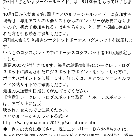
第6回「さとやまソーシャルライド」は、9月30日をもって終了しま
す。
10月1日から始まる第7回「さとやまソーシャルライド」に参加する
場合は、専用アプリの大会リストからのエントリーが必要になりま
すので、初めて参加される方はもちろんのこと、第1〜6回に参加さ
れた方も引き続きご参加ください。
第7回大会も引き続きシークレットボーナスログスポットを設定しま
す。
いつものログスポットの中にボーナスログスポットを10カ所設定し
ました。
最高3000Pが付与されます。毎月の結果集計時にシークレットログ
スポットに設定されたログスポットでポイントをゲットした方に、
ボーナスポイントを加算します。詳しくは、さとやまソーシャルラ
イド公式サイトでご確認ください。
最後の大逆転を目指してがんばってください！
【注意】シークレットログスポットで取得したボーナスポイント
は、アプリ上には反
映されませんのでご注意ください。
さとやまソーシャルライド公式HP
https://satoyama-mirai2017.jp/social-ride.html
◆ 過去の大会に参加され、既にエントリーＩＤをお持ちの方は、
あらためて第7回へのエントリーが必要となります。その場合、過去